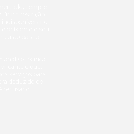
 mercado, sempre
 única restrição
 indisponíveis no
 e deixando o seu
r custo para o
e análise técnica
bricante e que,
sos serviços para
será deduzido do
é recusado.