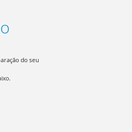
ão
paração do seu
ixo.