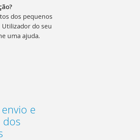
ção?
uitos dos pequenos
Utilizador do seu
he uma ajuda.
 envio e
 dos
s