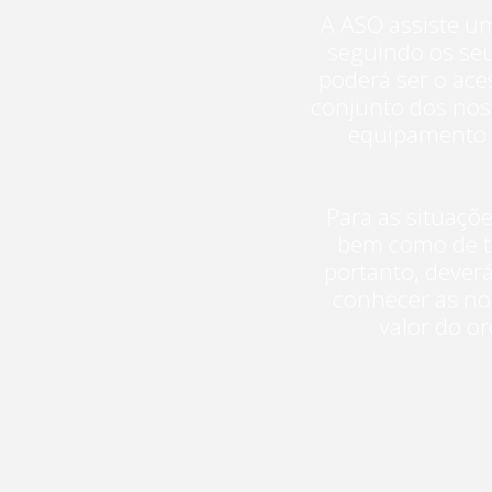
A ASO assiste u
seguindo os seu
poderá ser o ace
conjunto dos nos
equipamento n
Para as situaçõe
bem como de tr
portanto, deverá
conhecer as nos
valor do o